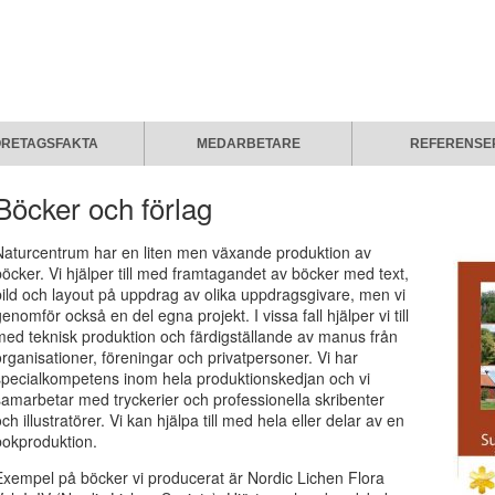
ÖRETAGSFAKTA
MEDARBETARE
REFERENSE
Böcker och förlag
Naturcentrum har en liten men växande produktion av
böcker. Vi hjälper till med framtagandet av böcker med text,
bild och layout på uppdrag av olika uppdragsgivare, men vi
enomför också en del egna projekt. I vissa fall hjälper vi till
med teknisk produktion och färdigställande av manus från
organisationer, föreningar och privatpersoner. Vi har
specialkompetens inom hela produktionskedjan och vi
samarbetar med tryckerier och professionella skribenter
ch illustratörer. Vi kan hjälpa till med hela eller delar av en
bokproduktion.
Exempel på böcker vi producerat är Nordic Lichen Flora