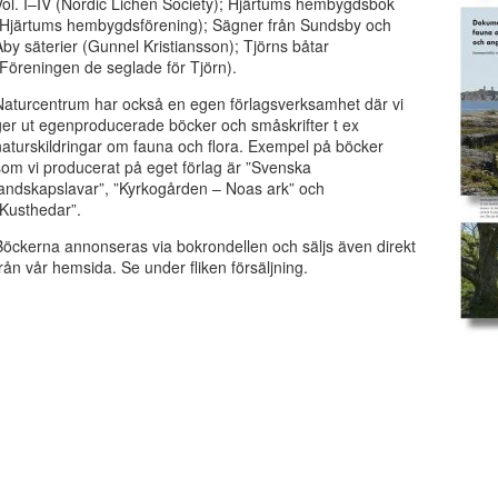
Vol. I–IV (Nordic Lichen Society); Hjärtums hembygdsbok
(Hjärtums hembygdsförening); Sägner från Sundsby och
Åby säterier (Gunnel Kristiansson); Tjörns båtar
(Föreningen de seglade för Tjörn).
Naturcentrum har också en egen förlagsverksamhet där vi
ger ut egenproducerade böcker och småskrifter t ex
naturskildringar om fauna och flora. Exempel på böcker
som vi producerat på eget förlag är ”Svenska
landskapslavar”, ”Kyrkogården – Noas ark” och
”Kusthedar”.
Böckerna annonseras via bokrondellen och säljs även direkt
från vår hemsida. Se under fliken försäljning.