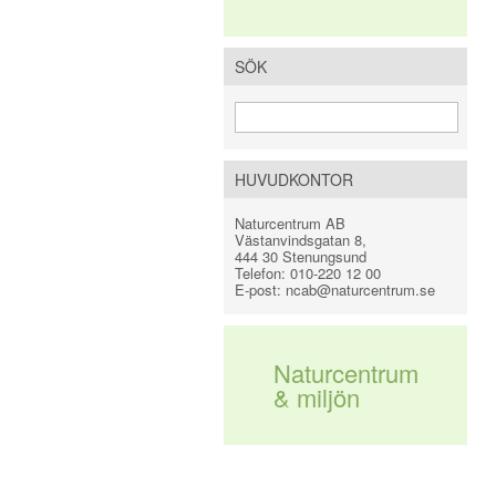
SÖK
HUVUDKONTOR
Naturcentrum AB
Västanvindsgatan 8
,
444 30
Stenungsund
Telefon:
010-220 12 00
E-post:
ncab@naturcentrum.se
Naturcentrum
& miljön