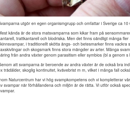
Svamparna utgör en egen organismgrupp och omfattar i Sverige ca 10 0
Mest kända är de stora matsvamparna som kikar fram på sensommaren 
kantarell, trattkantarell och blodriska. Men det finns oändligt många fler
skinnsvampar, i traditionellt skötta ängs- och betesmarker finns vackra 
vaxskivlingar och skogsmark finns stora mängder av arter. Många svam
näring från andra växter genom parasitism eller symbios (bl a genom s
Genom att svamparna är beroende av andra växter är de också bra indika
ex trädålder, skoglig kontinuitet, kvävebrist m m, vilket i många fall o
Inom Naturcentrum har vi hög svampkompetens och vi kompletterar vår
av svampar när förhållandena och miljön är de rätta. Vi utför också spe
svampar.