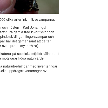
00 olika arter inkl mikrosvamparna.
och hösten – Karl-Johan, gul
 arter. På gamla träd lever tickor och
spindelskivlingar, fingersvampar och
par har det gemensamt att de tar
 k svamprot – mykorrhiza).
torer på speciella miljöförhållanden t
ckså motsvarar höga naturvärden.
a naturutredningar med inventeringar
ciella uppdragsinventeringar av