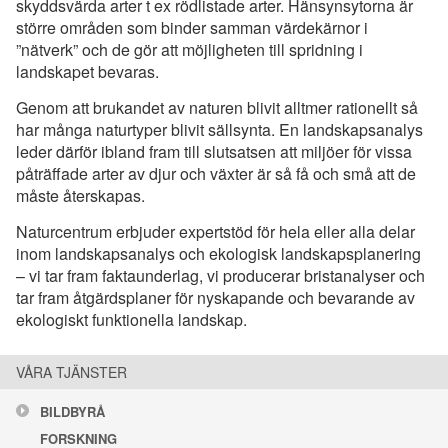
skyddsvärda arter t ex rödlistade arter. Hänsynsytorna är
större områden som binder samman värdekärnor i
”nätverk” och de gör att möjligheten till spridning i
landskapet bevaras.
Genom att brukandet av naturen blivit alltmer rationellt så
har många naturtyper blivit sällsynta. En landskapsanalys
leder därför ibland fram till slutsatsen att miljöer för vissa
påträffade arter av djur och växter är så få och små att de
måste återskapas.
Naturcentrum erbjuder expertstöd för hela eller alla delar
inom landskapsanalys och ekologisk landskapsplanering
– vi tar fram faktaunderlag, vi producerar bristanalyser och
tar fram åtgärdsplaner för nyskapande och bevarande av
ekologiskt funktionella landskap.
VÅRA TJÄNSTER
BILDBYRÅ
FORSKNING