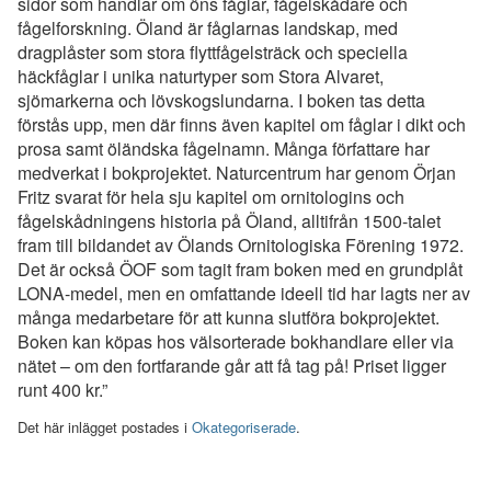
sidor som handlar om öns fåglar, fågelskådare och
fågelforskning. Öland är fåglarnas landskap, med
dragplåster som stora flyttfågelsträck och speciella
häckfåglar i unika naturtyper som Stora Alvaret,
sjömarkerna och lövskogslundarna. I boken tas detta
förstås upp, men där finns även kapitel om fåglar i dikt och
prosa samt öländska fågelnamn. Många författare har
medverkat i bokprojektet. Naturcentrum har genom Örjan
Fritz svarat för hela sju kapitel om ornitologins och
fågelskådningens historia på Öland, alltifrån 1500-talet
fram till bildandet av Ölands Ornitologiska Förening 1972.
Det är också ÖOF som tagit fram boken med en grundplåt
LONA-medel, men en omfattande ideell tid har lagts ner av
många medarbetare för att kunna slutföra bokprojektet.
Boken kan köpas hos välsorterade bokhandlare eller via
nätet – om den fortfarande går att få tag på! Priset ligger
runt 400 kr.”
Det här inlägget postades i
Okategoriserade
.